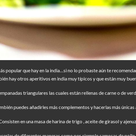
más popular que hay en la india…si no lo probaste aún te recomen
ién hay otros aperitivos en india muy típicos y que están muy bue
empanadas triangulares las cuales están rellenas de carne o de verd
mbién puedes añadirles más complementos y hacerlas más únicas a
Consisten en una masa de harina de trigo , aceite de girasol y ajenuz
erlas de diferentes maneras como por ejemplo samosas de pollo