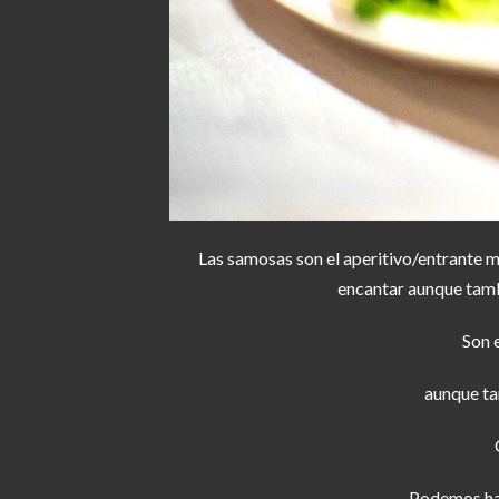
Las samosas son el aperitivo/entrante 
encantar aunque tamb
Son 
aunque ta
Podemos hac