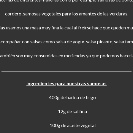
cordero ,samosas vegetales para los amantes de las verduras.
las usamos una masa muy fina la cual al freírse hace que queden muy
acompañar con salsas como salsa de yogur, salsa picante, salsa tam
también son muy consumidas en meriendas ya que podemos hacerla
_________________________________________________________________________
Ingredientes para nuestras samosas
400g de harina de trigo
12g de sal fina
100g de aceite vegetal