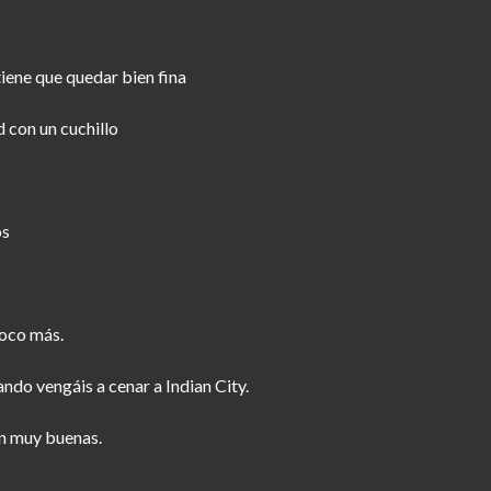
tiene que quedar bien fina
 con un cuchillo
os
oco más.
do vengáis a cenar a Indian City.
án muy buenas.