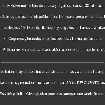
5 - Envolvemos en film de cocina y dejamos reposar 30 minutos
stiramos la masa con el rodillo sobre la mesa un poco enharinada, 
scos de unos 15-18cm de diámetro, y luego los cortamos a la mitad
8 - Cogemos y humedecemos los bordes, y formamos un cono
 - Rellenamos y cerramos el lado abierto presionando con los ded
_________________________________________________________________________
os haberos ayudado a hacer vuestras samosas y a conocerlas un p
ubirlas a redes y mencionarnos y os damos un 5% de DESCUENTO cuan
s venir a Indian City a probar nuestras samosas que también est