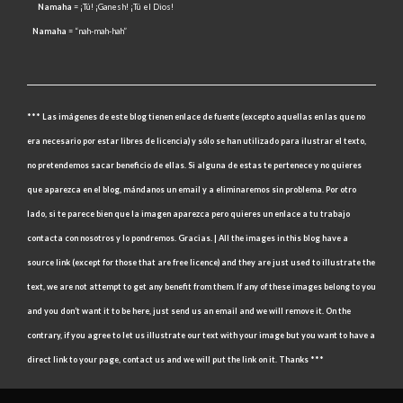
Namaha
= ¡Tú! ¡Ganesh! ¡Tú el Dios!
Namaha
= “nah-mah-hah”
*** Las imágenes de este blog tienen enlace de fuente (excepto aquellas en las que no
era necesario por estar libres de licencia) y sólo se han utilizado para ilustrar el texto,
no pretendemos sacar beneficio de ellas. Si alguna de estas te pertenece y no quieres
que aparezca en el blog, mándanos un email y a eliminaremos sin problema. Por otro
lado, si te parece bien que la imagen aparezca pero quieres un enlace a tu trabajo
contacta con nosotros y lo pondremos. Gracias. | All the images in this blog have a
source link (except for those that are free licence) and they are just used to illustrate the
text, we are not attempt to get any benefit from them. If any of these images belong to you
and you don’t want it to be here, just send us an email and we will remove it. On the
contrary, if you agree to let us illustrate our text with your image but you want to have a
direct link to your page, contact us and we will put the link on it. Thanks ***