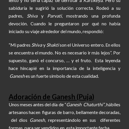
lento y no sería capaz de derrotar a
Kartikeya
. Pero su
sabiduría le sugirió la solución correcta. Rodeó a su
padres,
Shiva
y
Parvati
, mostrando una profunda
devoción. Cuando le preguntaron por qué no había
iniciado su viaje alrededor del mundo, respondió:
“Mi padres
Shiva
y
Shakti
son el Universo entero. En ellos
se encuentra el mundo. No es necesario ir más lejos”. Por
supuesto, ganó el concurso, … y el fruto. Esta leyenda
hace hincapié en la importancia de la inteligencia y
Ganesh
es un fuerte símbolo de esta cualidad.
Adoración de Ganesh (Puja)
Unos meses antes del día de “
Ganesh Chaturthi”
, hábiles
artesanos hacen figuras de barro, bellamente decoradas,
del dios
Ganesh
, representándolo en sus diferentes
formas, para ser vendidos en esta importante fecha.