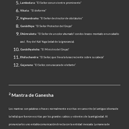
Lambodara:
“El Señor con un vientre prominente”
Vikata:
“El deforme”
Vighnanâsaka:
“El Señor destructor de obstáculos”
Ganâdhipa:
“El Señor Protector del Grupo”
Dhûmraketu:
“El Señor de un color ahumado” con dos brazos montado en un caballo
azul, Rey del Kali Yuga (edad de la ignorancia).
Ganâdhyaksha:
“El Ministro del Grupo”
Bhâlachandra:
“El Señor, que lleva la luna creciente sobre su cabeza”
Gajanana:
“El Señor, con una cara de elefante”.
2
Mantra de Ganesha
Los mantras son palabras o frases normalmente escritas en sanscrito (el antiguo idioma de
la India) que fueron escritas por los grandes sabios y videntes de la antigüedad. Al
pronunciarlos uno entabla comunicación directa con la entidad invocada. La manera de