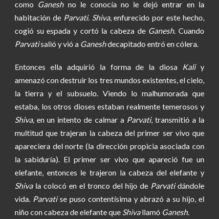
como
Ganesh
no le conocía no le dejó entrar en la
habitación de
Parvati
.
Shiva
, enfurecido por este hecho,
cogió su espada y cortó la cabeza de
Ganesh
. Cuando
Parvati
salió y vió a
Ganesh
decapitado entró en cólera.
Entonces ella adquirió la forma de la diosa
Kali
y
amenazó con destruir los tres mundos existentes, el cielo,
la tierra y el subsuelo. Viendo lo malhumorada que
estaba, los otros dioses estaban realmente temerosos y
Shiva
, en un intento de calmar a
Parvati
, transmitió a la
multitud que trajeran la cabeza del primer ser vivo que
apareciera del norte (la dirección propicia asociada con
la sabiduría). El primer ser vivo que apareció fue un
elefante, entonces le trajeron la cabeza del elefante y
Shiva
la colocó en el tronco del hijo de
Parvati
dándole
vida.
Parvati
se puso contentísima y abrazó a su hijo, el
niño con cabeza de elefante que
Shiva
llamó
Ganesh
.