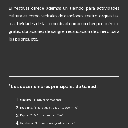
El festival ofrece además un tiempo para actividades
culturales como recitales de canciones, teatro, orquestas,
o actividades de la comunidad como un chequeo médico
gratis, donaciones de sangre, recaudación de dinero para
los pobres, etc…
1
Los doce nombres principales de Ganesh
Sumukha:
“El muy agraciado Señor”
Ekadanta:
“El Señor, que tiene un solo colmillo”
Kapila:
“El Señor de un color rojizo”
Gajakarna:
“El Señor con orejas de elefante”