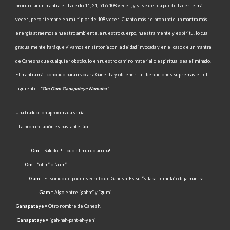
pronunciar un mantra es hacerlo 11, 21, 51 ó 108 veces, y si se desea puede hacerse más
veces, pero siempre en múltiplos de 108 veces. Cuanto más se pronuncie un mantra más
energía atraemos a nuestro ambiente, a nuestro cuerpo, nuestra mente y espíritu, lo cual
gradualmente hará que vivamos en sintonía con la deidad invocada y en el caso de un mantra
de Ganesha que cualquier obstáculo en nuestro camino material o espiritual sea eliminado.
El mantra más conocido para invocar a Ganesha y obtener sus bendiciones supremas es el
siguiente:
“Om Gam Ganapateye Namaha”
Una traducción aproximada sería:
La pronunciación es bastante fácil:
Om
= ¡Saludos! ¡Todo el mundo arriba!
Om
= “ohm” o “aum”
Gam
= El sonido de poder secreto de Ganesh. Es su “sílaba semilla” o bija mantra.
Gam
= Algo entre “gahm” y “gum”
Ganapataye
= Otro nombre de Ganesh.
Ganapataye
= “gah-nah-paht-ah-yeh”