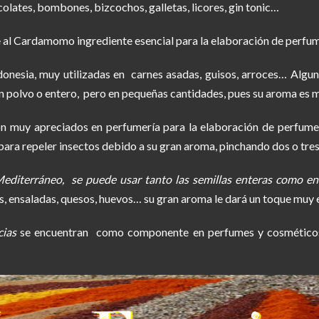
colates, bombones, bizcochos, galletas, licores, gin tonic…
ce al Cardamomo ingrediente esencial para la elaboración de perfu
donesia, muy utilizadas en carnes asadas, guisos, arroces… Alguna
n polvo o entero, pero en pequeñas cantidades, pues su aroma es m
n muy apreciados en perfumería para la elaboración de perfumes
para repeler insectos debido a su gran aroma, pinchando dos o tres
Mediterráneo, se puede usar tanto las semillas enteras como e
s, ensaladas, quesos, huevos… su gran aroma le dará un toque muy 
cias
se encuentran como componente en perfumes y cosméticos,