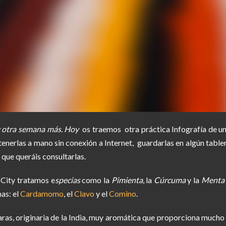
og otra semana más. Hoy
os traemos otra práctica Infografía de un
tenerlas a mano sin conexión a Internet, guardarlas en algún table
 que queráis consultarlas.
 City tratamos e
specias
como la
Pimienta
, la
Cúrcuma
y la
Menta
as: el
Cardamomo
, el
Clavo
y el
Comino
.
ras, originaria de la India, muy aromática que proporciona mucho s