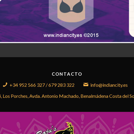
CONTACTO
+34 952 566 327 / 679 283 322
info@indiancity.es
4, Los Porches, Avda. Antonio Machado, Benalmádena Costa del S